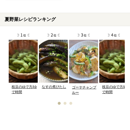
夏野菜レシピランキング
枝豆のゆで方/ゆ
なすの煮びたし
枝豆のゆで方/ゆ
ゴーヤチャンプ
で時間
で時間
ルー