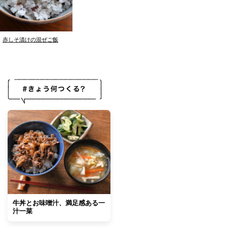
赤しそ漬けの混ぜご飯
牛丼とお味噌汁、満足感ある一
汁一菜