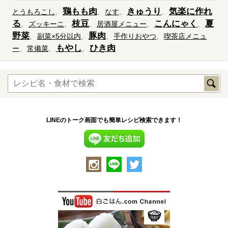
鶏もも肉
きゅうり
気楽に作れ
とうもろこし
なす
る
枝豆
こんにゃく
夏
ズッキーニ
居酒屋メニュー
野菜
豚肉
副菜×5分以内
手作りおやつ
喫茶店メニュ
もやし
ひき肉
ー
常備菜
LINEのトーク画面でも簡単レシピ検索できます！