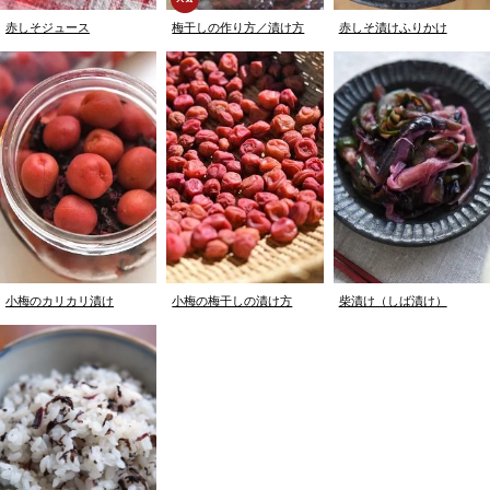
赤しそジュース
梅干しの作り方／漬け方
赤しそ漬けふりかけ
小梅のカリカリ漬け
小梅の梅干しの漬け方
柴漬け（しば漬け）