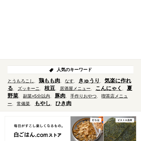
人気のキーワード
鶏もも肉
きゅうり
気楽に作れ
とうもろこし
なす
る
枝豆
こんにゃく
夏
ズッキーニ
居酒屋メニュー
野菜
豚肉
副菜×5分以内
手作りおやつ
喫茶店メニュ
もやし
ひき肉
ー
常備菜