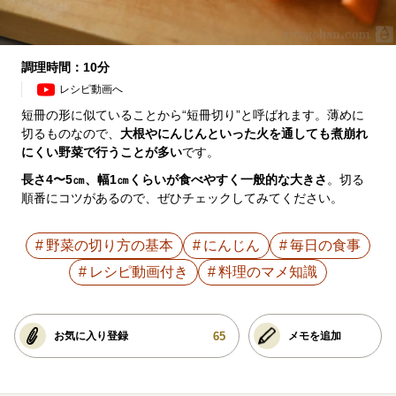
調理時間：10分
レシピ動画へ
短冊の形に似ていることから“短冊切り”と呼ばれます。薄めに
切るものなので、
大根やにんじんといった火を通しても煮崩れ
にくい野菜で行うことが多い
です。
長さ4〜5㎝、幅1㎝くらいが食べやすく一般的な大きさ
。切る
順番にコツがあるので、ぜひチェックしてみてください。
野菜の切り方の基本
にんじん
毎日の食事
レシピ動画付き
料理のマメ知識
65
お気に入り登録
メモを追加