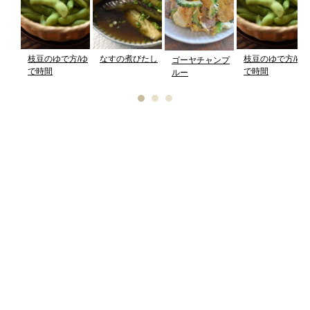
枝豆のゆで方/ゆ
なすの煮びたし
枝豆のゆで方/ゆ
ゴーヤチャンプ
で時間
で時間
ルー