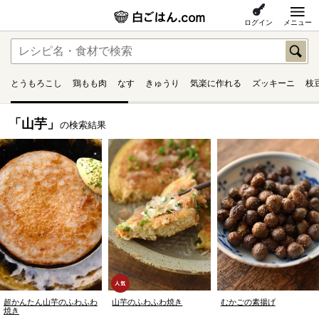
ログイン
メニュー
とうもろこし
鶏もも肉
なす
きゅうり
気楽に作れる
ズッキーニ
枝
「山芋」
の検索結果
超かんたん山芋のふわふわ
山芋のふわふわ焼き
むかごの素揚げ
焼き