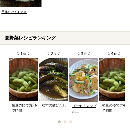
手作りがんもどき
夏野菜レシピランキング
枝豆のゆで方/ゆ
なすの煮びたし
枝豆のゆで方/ゆ
ゴーヤチャンプ
で時間
で時間
ルー