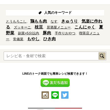
人気のキーワード
鶏もも肉
きゅうり
気楽に作れ
とうもろこし
なす
る
枝豆
こんにゃく
夏
ズッキーニ
居酒屋メニュー
野菜
豚肉
副菜×5分以内
手作りおやつ
喫茶店メニュ
もやし
ひき肉
ー
常備菜
LINEのトーク画面でも簡単レシピ検索できます！