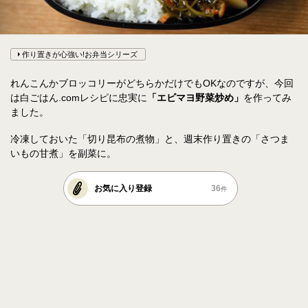
作り置きが心強い!お弁当シリーズ
れんこんかブロッコリーがどちらかだけでもOKなのですが、今回
は白ごはん.comレシピに忠実に
「エビマヨ野菜炒め」
を作ってみ
ました。
冷凍しておいた「切り昆布の煮物」と、週末作り置きの「さつま
いもの甘煮」を副菜に。
お気に入り登録
36
件