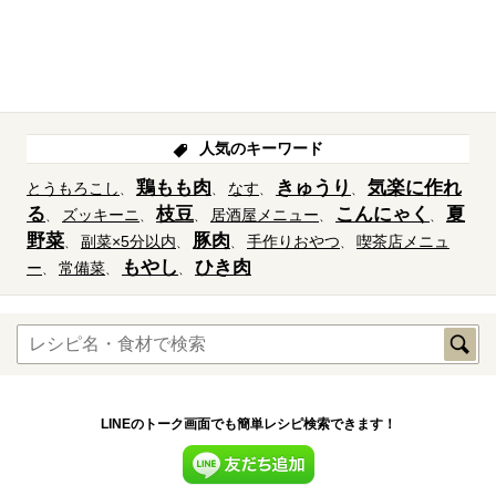
人気のキーワード
鶏もも肉
きゅうり
気楽に作れ
とうもろこし
なす
る
枝豆
こんにゃく
夏
ズッキーニ
居酒屋メニュー
野菜
豚肉
副菜×5分以内
手作りおやつ
喫茶店メニュ
もやし
ひき肉
ー
常備菜
LINEのトーク画面でも簡単レシピ検索できます！