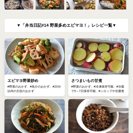
▼「弁当日記#14 野菜多めエビマヨ！」レシピ一覧▼
エビマヨ野菜炒め
さつまいもの甘煮
#野菜のおかず、#魚介のおかず、#20分
#野菜のおかず、#冷凍保存可能、#冷蔵
以内の主役のおかず
で5～7日保存可能、#シロップや甘露煮