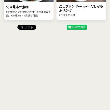
だしブレンドrecipe / だしがら
切り昆布の煮物
ふりかけ
#乾物などその他のおかず、#冷凍保存可
#ごはんのお供
能、#冷蔵で3～4日保存可能