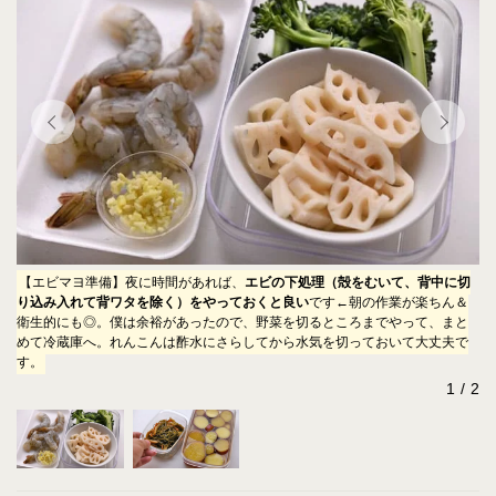
べや
【エビマヨ準備】夜に時間があれば、
エビの下処理（殻をむいて、背中に切
【
の
り込み入れて背ワタを除く）をやっておくと良い
です←朝の作業が楽ちん＆
す
保存
衛生的にも◎。僕は余裕があったので、野菜を切るところまでやって、まと
「
めて冷蔵庫へ。れんこんは酢水にさらしてから水気を切っておいて大丈夫で
も
す。
1
2