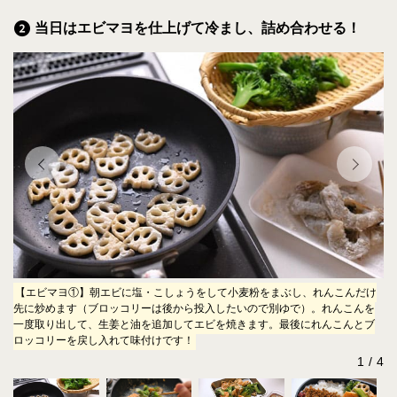
当日はエビマヨを仕上げて冷まし、詰め合わせる！
間
【エビマヨ①】朝エビに塩・こしょうをして小麦粉をまぶし、れんこんだけ
【
し
先に炒めます（ブロッコリーは後から投入したいので別ゆで）。れんこんを
ロ
な
一度取り出して、生姜と油を追加してエビを焼きます。最後にれんこんとブ
い
ロッコリーを戻し入れて味付けです！
ト
1
4