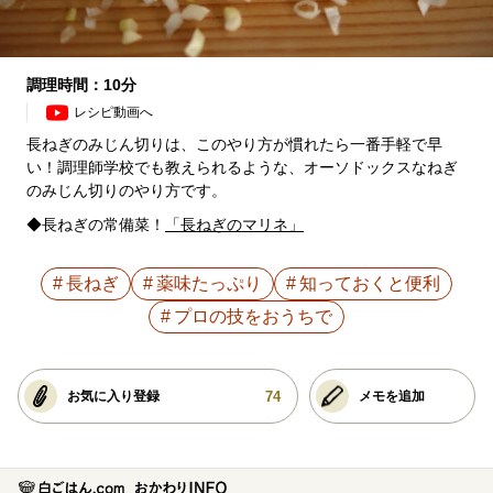
調理時間：10分
レシピ動画へ
長ねぎのみじん切りは、このやり方が慣れたら一番手軽で早
い！調理師学校でも教えられるような、オーソドックスなねぎ
のみじん切りのやり方です。
◆長ねぎの常備菜！
「長ねぎのマリネ」
長ねぎ
薬味たっぷり
知っておくと便利
プロの技をおうちで
74
お気に入り登録
メモを追加