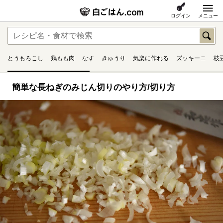
ログイン
メニュー
とうもろこし
鶏もも肉
なす
きゅうり
気楽に作れる
ズッキーニ
枝
簡単な長ねぎのみじん切りのやり方/切り方