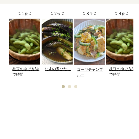
枝豆のゆで方/ゆ
なすの煮びたし
枝豆のゆで方/ゆ
ゴーヤチャンプ
で時間
で時間
ルー