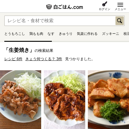
ログイン
メニュー
とうもろこし
鶏もも肉
なす
きゅうり
気楽に作れる
ズッキーニ
枝
「生姜焼き」
の検索結果
レシピ 6件
きょう何つくる？ 3件
見つかりました。