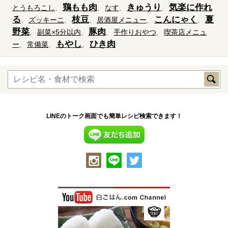
鶏もも肉
きゅうり
気楽に作れ
とうもろこし
なす
る
枝豆
こんにゃく
夏
ズッキーニ
居酒屋メニュー
野菜
豚肉
副菜×5分以内
手作りおやつ
喫茶店メニュ
もやし
ひき肉
ー
常備菜
LINEのトーク画面でも簡単レシピ検索できます！