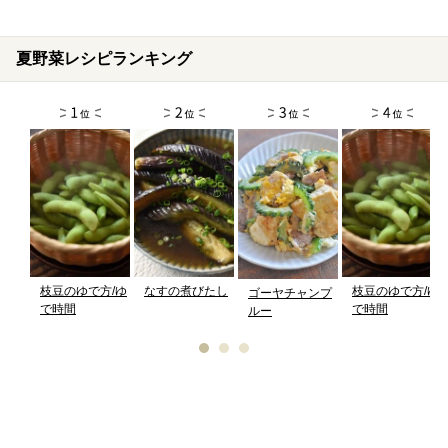
夏野菜レシピランキング
枝豆のゆで方/ゆ
なすの煮びたし
枝豆のゆで方/ゆ
ゴーヤチャンプ
で時間
で時間
ルー