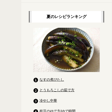
夏のレシピランキング
なすの煮びたし
とうもろこしの茹で方
冷やし中華
枝豆のゆで方/ゆで時間