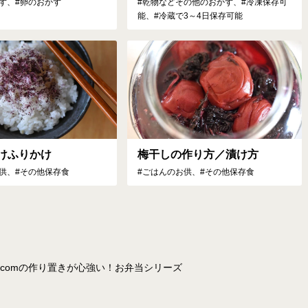
ず、#卵のおかず
#乾物などその他のおかず、#冷凍保存可
能、#冷蔵で3～4日保存可能
けふりかけ
梅干しの作り方／漬け方
供、#その他保存食
#ごはんのお供、#その他保存食
comの作り置きが心強い！お弁当シリーズ