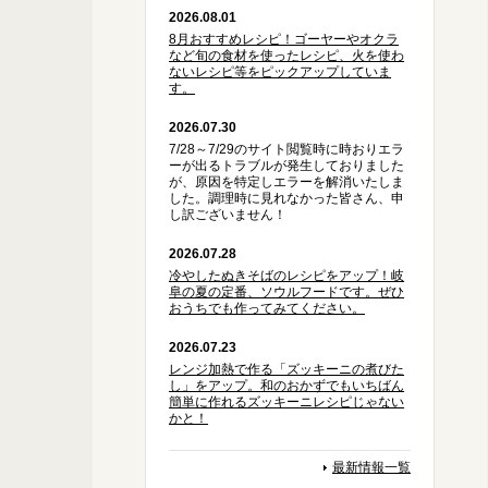
2026.08.01
8月おすすめレシピ！ゴーヤーやオクラ
など旬の食材を使ったレシピ、火を使わ
ないレシピ等をピックアップしていま
す。
2026.07.30
7/28～7/29のサイト閲覧時に時おりエラ
ーが出るトラブルが発生しておりました
が、原因を特定しエラーを解消いたしま
した。調理時に見れなかった皆さん、申
し訳ございません！
2026.07.28
冷やしたぬきそばのレシピをアップ！岐
阜の夏の定番、ソウルフードです。ぜひ
おうちでも作ってみてください。
2026.07.23
レンジ加熱で作る「ズッキーニの煮びた
し」をアップ。和のおかずでもいちばん
簡単に作れるズッキーニレシピじゃない
かと！
最新情報一覧