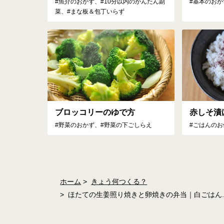
#魚介のおかず、#10分以内のかんたん副
#基本のおか
菜、#まな板＆包丁いらず
ブロッコリーのゆで方
赤しそ漬
#野菜のおかず、#野菜の下ごしらえ
#ごはんのお
ホーム
きょう何つくる？
ほたての生姜照り焼きと卵焼きの弁当｜白ごはん.