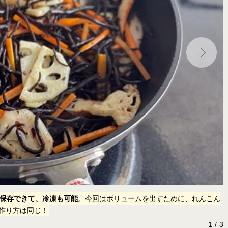
日保存できて、冷凍も可能
。今回はボリュームを出すために、れんこん
作り方は同じ！
1
3