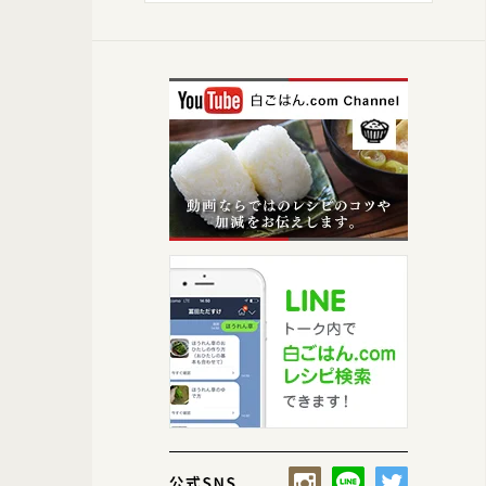
【盛り付け①】ごはんの横に上から、卵焼き、塩ゆでブロッコリー、ほ
ぶ味が多少混ざっても美味しいおかずだから、仕切りは不使用！