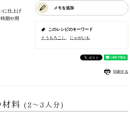
メモを追加
いに仕上げ
。時期や用
このレシピのキーワード
とうもろこし
じゃがいも
印刷する
の材料
(2〜3人分)