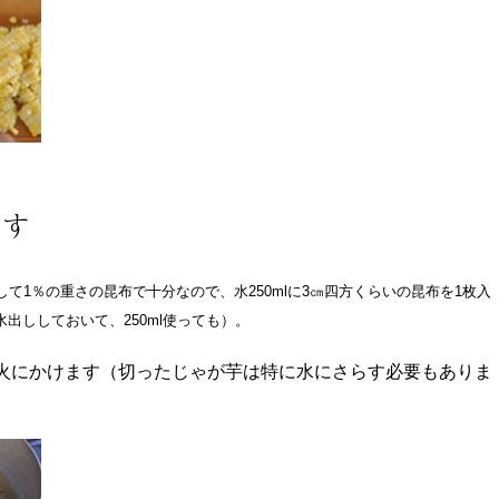
通す
て1％の重さの昆布で十分なので、水250mlに3㎝四方くらいの昆布を1枚入
出ししておいて、250ml使っても）。
火にかけます（切ったじゃが芋は特に水にさらす必要もありま