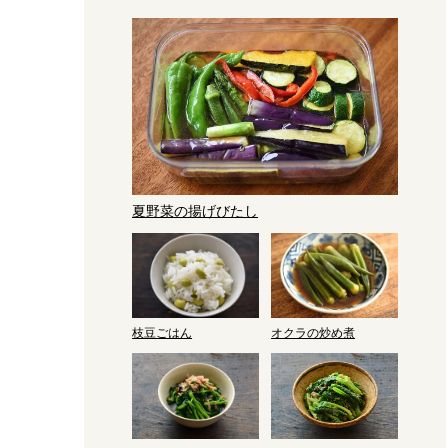
夏野菜の揚げびたし
枝豆ごはん
オクラの炒め煮