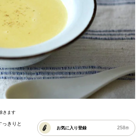
除きます
すっきりと
258
お気に入り登録
件