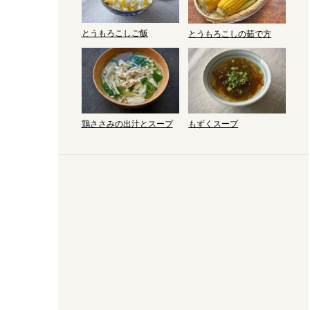
とうもろこしご飯
とうもろこしの茹で方
鶏ささみの出汁とスープ
もずくスープ