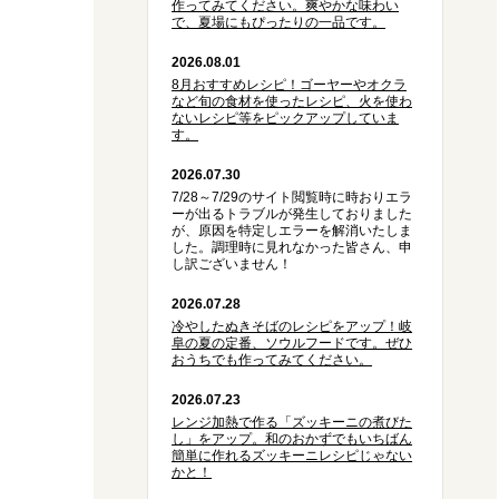
作ってみてください。爽やかな味わい
で、夏場にもぴったりの一品です。
2026.08.01
8月おすすめレシピ！ゴーヤーやオクラ
など旬の食材を使ったレシピ、火を使わ
ないレシピ等をピックアップしていま
す。
2026.07.30
7/28～7/29のサイト閲覧時に時おりエラ
ーが出るトラブルが発生しておりました
が、原因を特定しエラーを解消いたしま
した。調理時に見れなかった皆さん、申
し訳ございません！
2026.07.28
冷やしたぬきそばのレシピをアップ！岐
阜の夏の定番、ソウルフードです。ぜひ
おうちでも作ってみてください。
2026.07.23
レンジ加熱で作る「ズッキーニの煮びた
し」をアップ。和のおかずでもいちばん
簡単に作れるズッキーニレシピじゃない
かと！