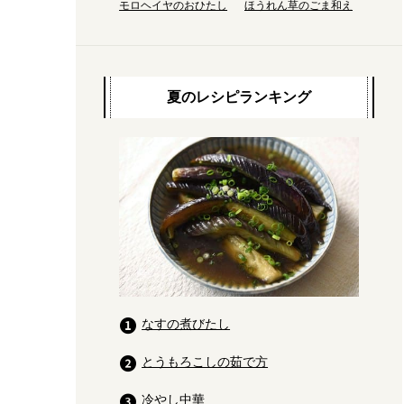
モロヘイヤのおひたし
ほうれん草のごま和え
夏のレシピランキング
なすの煮びたし
とうもろこしの茹で方
冷やし中華