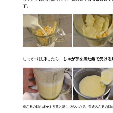
す
。
しっかり撹拌したら、
じゃが芋を煮た鍋で受ける
※ざるの目が細かすぎると濾しづらいので、普通のざるの目