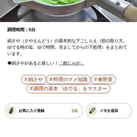
調理時間：5分
絹さや（さやえんどう）の基本的な下ごしらえ（筋の取り方、
ゆでる時の塩、ゆで時間、冷ましてからの下処理）をまとめて
います。
◆絹さやがあると嬉しい！
「肉じゃが」
絹さや
料理のマメ知識
春野菜
調理の基本「ゆでる」をマスター
142
お気に入り登録
メモを追加