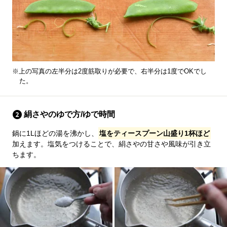
※上の写真の左半分は2度筋取りが必要で、右半分は1度でOKでし
た。
絹さやのゆで方/ゆで時間
鍋に1Lほどの湯を沸かし、
塩をティースプーン山盛り1杯ほど
加えます。塩気をつけることで、絹さやの甘さや風味が引き立
ちます。