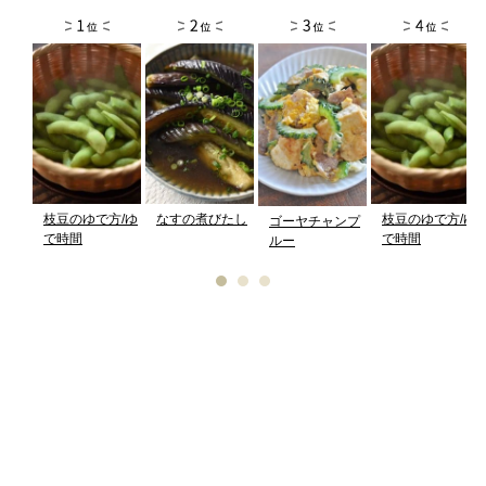
枝豆のゆで方/ゆ
なすの煮びたし
枝豆のゆで方/ゆ
ゴーヤチャンプ
で時間
で時間
ルー