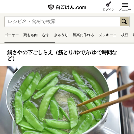
ログイン
メニュー
ゴーヤー
鶏もも肉
なす
きゅうり
気楽に作れる
ズッキーニ
枝豆
絹さやの下ごしらえ（筋とり/ゆで方/ゆで時間な
ど）