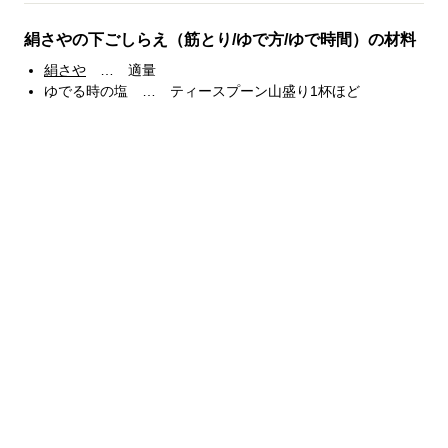
絹さやの下ごしらえ（筋とり/ゆで方/ゆで時間）の材料
絹さや
… 適量
ゆでる時の塩 … ティースプーン山盛り1杯ほど