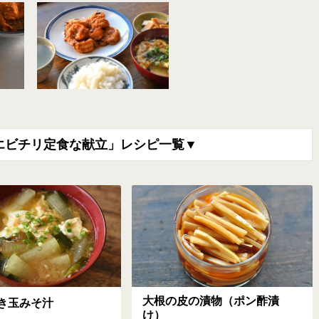
エビチリ定食な献立」レシピ一覧▼
大根の皮の漬物（ポン酢漬
き玉みそ汁
け）