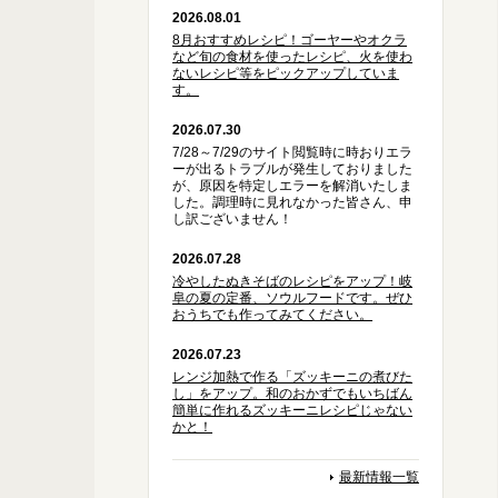
2026.08.01
8月おすすめレシピ！ゴーヤーやオクラ
など旬の食材を使ったレシピ、火を使わ
ないレシピ等をピックアップしていま
す。
2026.07.30
7/28～7/29のサイト閲覧時に時おりエラ
ーが出るトラブルが発生しておりました
が、原因を特定しエラーを解消いたしま
した。調理時に見れなかった皆さん、申
し訳ございません！
2026.07.28
冷やしたぬきそばのレシピをアップ！岐
阜の夏の定番、ソウルフードです。ぜひ
おうちでも作ってみてください。
2026.07.23
レンジ加熱で作る「ズッキーニの煮びた
し」をアップ。和のおかずでもいちばん
簡単に作れるズッキーニレシピじゃない
かと！
最新情報一覧