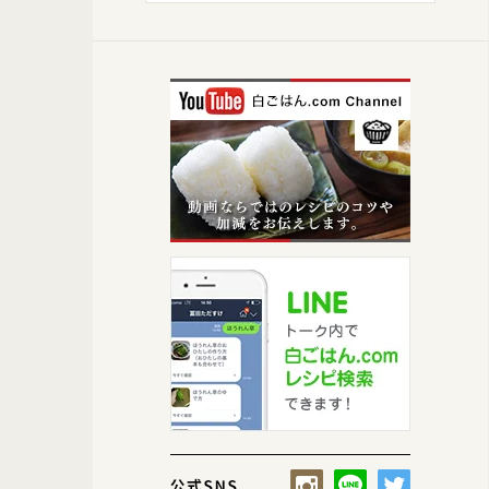
【大根のポン酢漬け】エビチリと具だくさんみそ汁の2品で十分ですが
ので添えました。ポリポリ食感がいいので、よいアクセントになります