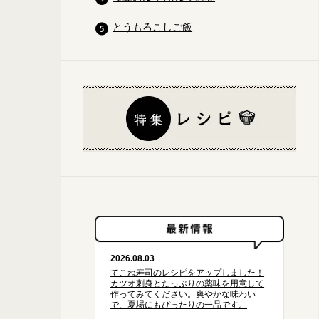
とうもろこしご飯
2026.08.03
てこね寿司のレシピをアップしました！
【材料について②】白ごはん.comのエビチリレシピでは、生姜やねぎ
カツオ刺身とたっぷりの薬味を用意して
でもあります。みそ汁の具の冬瓜といっしょに切っておきます。
作ってみてください。爽やかな味わい
で、夏場にもぴったりの一品です。