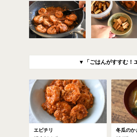
▼「ごはんがすすむ！
エビチリ
冬瓜のか