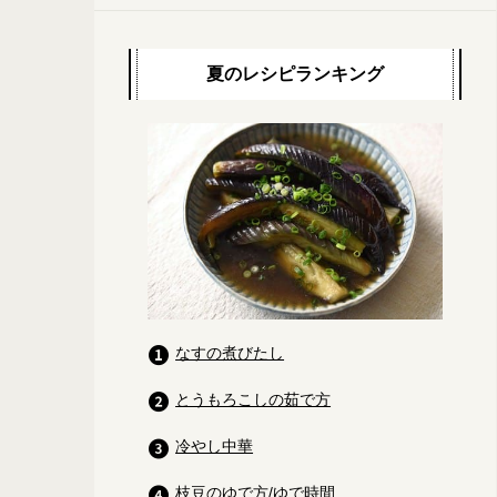
夏のレシピランキング
なすの煮びたし
とうもろこしの茹で方
冷やし中華
枝豆のゆで方/ゆで時間