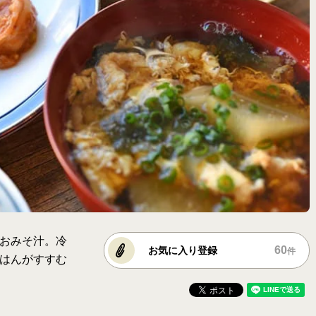
おみそ汁。冷
60
お気に入り登録
件
はんがすすむ