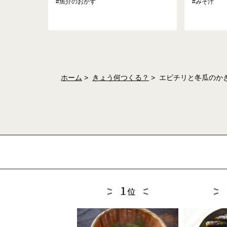
#魚介のおかず
#みそ汁
ホーム
きょう何つくる？
エビチリと冬瓜のかき