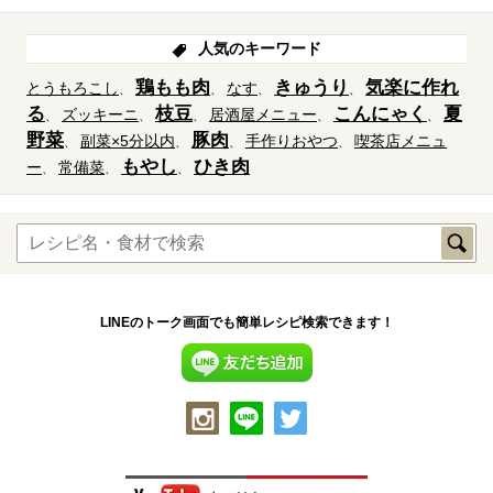
人気のキーワード
鶏もも肉
きゅうり
気楽に作れ
とうもろこし
なす
る
枝豆
こんにゃく
夏
ズッキーニ
居酒屋メニュー
野菜
豚肉
副菜×5分以内
手作りおやつ
喫茶店メニュ
もやし
ひき肉
ー
常備菜
LINEのトーク画面でも簡単レシピ検索できます！