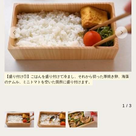
し
【盛り付け①】ごはんを盛り付けて冷まし、それから切った厚焼き卵、海藻
【
て
のナムル、ミニトマトを空いた箇所に盛り付けます。
熱
か
～
し
1
3