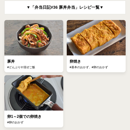
▼「弁当日記#36 豚丼弁当」レシピ一覧▼
豚丼
卵焼き
#どんぶりや混ぜご飯
#基本のおかず、#卵のおかず
卵1～2個での卵焼き
#卵のおかず