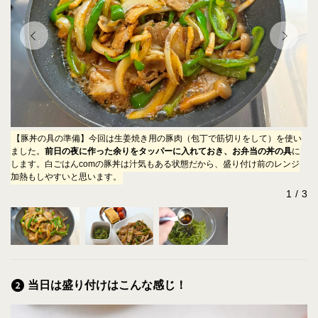
て
【豚丼の具の準備】今回は生姜焼き用の豚肉（包丁で筋切りをして）を使い
【
ました。
前日の夜に作った余りをタッパーに入れておき、お弁当の丼の具
に
し
だ
します。白ごはんcomの豚丼は汁気もある状態だから、盛り付け前のレンジ
で
加熱もしやすいと思います。
1
3
当日は盛り付けはこんな感じ！