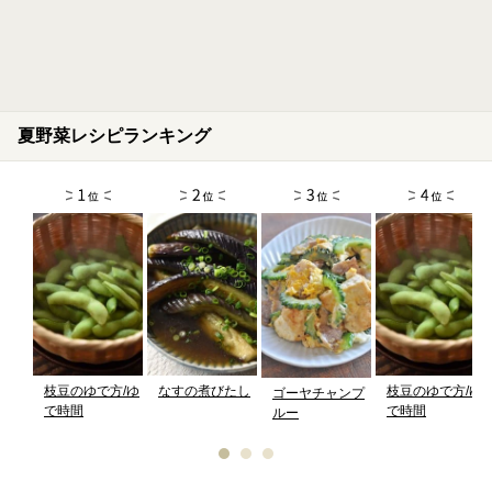
夏野菜レシピランキング
枝豆のゆで方/ゆ
なすの煮びたし
枝豆のゆで方/ゆ
ゴーヤチャンプ
で時間
で時間
ルー