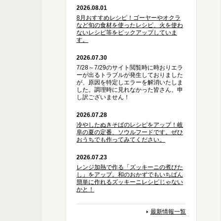
2026.08.01
8月おすすめレシピ！ゴーヤーやオクラ
など旬の食材を使ったレシピ、火を使わ
ないレシピ等をピックアップしていま
す。
2026.07.30
7/28～7/29のサイト閲覧時に時おりエラ
ーが出るトラブルが発生しておりました
が、原因を特定しエラーを解消いたしま
した。調理時に見れなかった皆さん、申
し訳ございません！
2026.07.28
冷やしたぬきそばのレシピをアップ！岐
阜の夏の定番、ソウルフードです。ぜひ
おうちでも作ってみてください。
2026.07.23
レンジ加熱で作る「ズッキーニの煮びた
し」をアップ。和のおかずでもいちばん
簡単に作れるズッキーニレシピじゃない
かと！
最新情報一覧