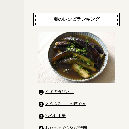
夏のレシピランキング
なすの煮びたし
とうもろこしの茹で方
冷やし中華
枝豆のゆで方/ゆで時間