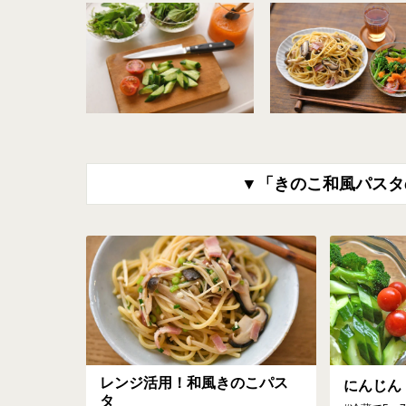
▼「きのこ和風パスタ
レンジ活用！和風きのこパス
にんじん
タ