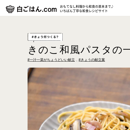
きのこ和風パスタの
#一汁一菜がちょうどいい献立
#きょうの献立案