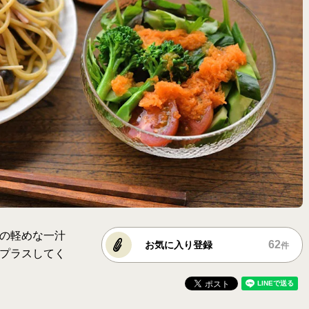
の軽めな一汁
62
お気に入り登録
件
プラスしてく