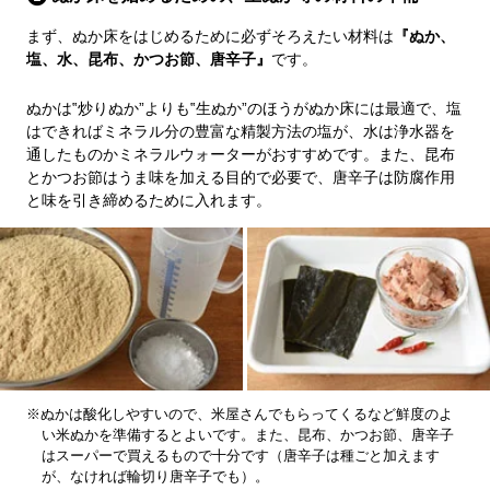
まず、ぬか床をはじめるために必ずそろえたい材料は
『ぬか、
塩、水、昆布、かつお節、唐辛子』
です。
ぬかは‟炒りぬか”よりも‟生ぬか”のほうがぬか床には最適で、塩
はできればミネラル分の豊富な精製方法の塩が、水は浄水器を
通したものかミネラルウォーターがおすすめです。また、昆布
とかつお節はうま味を加える目的で必要で、唐辛子は防腐作用
と味を引き締めるために入れます。
※ぬかは酸化しやすいので、米屋さんでもらってくるなど鮮度のよ
い米ぬかを準備するとよいです。また、昆布、かつお節、唐辛子
はスーパーで買えるもので十分です（唐辛子は種ごと加えます
が、なければ輪切り唐辛子でも）。