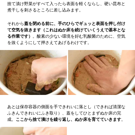
捨て漬け野菜がすべて入ったら表面を軽くならし、硬い昆布と
煮干しを刺さるところに差し込みます。
それから
蓋を閉める前に、手のひらでギュッと表面を押し付け
て空気を抜きます（これはぬか床を続けていくうえで基本とな
る作業です）
。酸素の少ない環境を好む乳酸菌のために、空気
を抜くようにして押さえてあげるわけです。
あとは保存容器の側面を手できれいに落とし（できれば清潔な
ふきんできれいにふき取り）、蓋をしてひとまずぬか床の完
成。
ここから捨て漬けを繰り返し、ぬか床を育てていきます
。