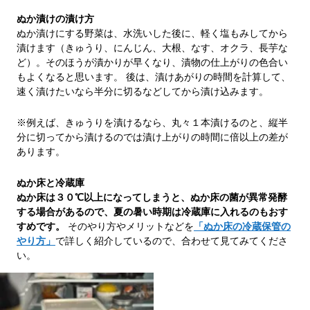
ぬか漬けの漬け方
ぬか漬けにする野菜は、水洗いした後に、軽く塩もみしてから
漬けます（きゅうり、にんじん、大根、なす、オクラ、長芋な
ど）。そのほうが漬かりが早くなり、漬物の仕上がりの色合い
もよくなると思います。 後は、漬けあがりの時間を計算して、
速く漬けたいなら半分に切るなどしてから漬け込みます。
※例えば、きゅうりを漬けるなら、丸々１本漬けるのと、縦半
分に切ってから漬けるのでは漬け上がりの時間に倍以上の差が
あります。
ぬか床と冷蔵庫
ぬか床は３０℃以上になってしまうと、ぬか床の菌が異常発酵
する場合があるので、夏の暑い時期は冷蔵庫に入れるのもおす
すめです。
そのやり方やメリットなどを
「ぬか床の冷蔵保管の
やり方」
で詳しく紹介しているので、合わせて見てみてくださ
い。