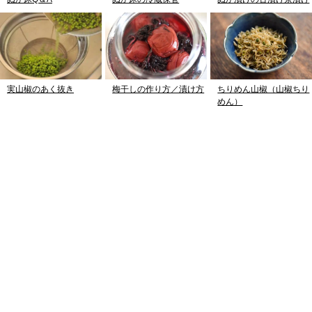
実山椒のあく抜き
梅干しの作り方／漬け方
ちりめん山椒（山椒ちり
めん）