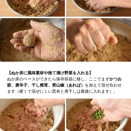
【ぬか床に風味素材や捨て漬け野菜を入れる】
ぬか床のベースができたら保存容器に移し、ここでまず
かつお
節、唐辛子、干し椎茸、実山椒（あれば）
を加えて混ぜ合わせ
ます（硬くて混ぜにくい昆布と煮干しは最後に入れます）。