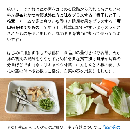
続いて、できればぬか床をはじめる段階から入れておきたい材
料が
昆布とかつお節以外にうま味をプラスする「煮干しと干し
椎茸」
と、ぬか床に爽やかな香りと防腐効果をプラスする
「実
山椒をゆでたもの」
です（干し椎茸は混ぜやすいようスライス
されたものを使いました。丸のままを適当に割って使ってもよ
いです）。
はじめに用意するものは他に、食品用の蓋付き保存容器、ぬか
床の初期の発酵をうながすために必要な
捨て漬け野菜
が写真の
分量ほどです（今回はキャベツ外葉、にんじんと大根の皮、大
根の茎の付け根と根っこ部分、白菜の芯を用意しました）。
※なぜ生ぬかがよいのかの詳細や、使う容器については
「ぬか床の