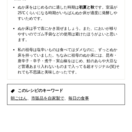
ぬか床をはじめるのに適した時期は
初夏と秋
です。室温が
25℃くらいになる時期がいちばんぬか床が適度に発酵しや
すいためです。
ぬか床は手で直にかき混ぜましょう。また、においが移り
やすいのでゴム手袋などの使用は避けたほうがよいと思い
ます。
私の祖母は塩辛いものは食べてはダメなのに、ずっとぬか
床を持っていました。ちなみに祖母のぬか床には、昆布・
唐辛子・辛子・煮干・実山椒をはじめ、鮭のあらや大豆な
ど普通あまり入れないものまで入ってる超オリジナル(笑)そ
れでも不思議と美味しかったです。
このレシピのキーワード
朝ごはん
市販品を自家製で
毎日の食事