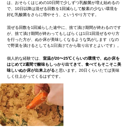
は、おそらくはじめの10日間で少しずつ乳酸菌が増え始めるの
で、10日以降は混ぜる回数を1回減らして酸素の少ない環境を
好む乳酸菌をさらに増やそう、というやり方です。
混ぜる回数を1回減らした途中に、捨て漬け期間が終わるのです
が、捨て漬け期間が終わってもしばらくは1日1回混ぜるやり方
を行った方が、ぬか床が美味しくなるような気がします（なの
で野菜を漬けるとしても1日漬けてから取り出すとよいです）。
個人的な経験では、
室温が20〜25℃くらいの環境で、ぬか床を
はじめて2週間で酸味もしっかり出てきて、食べてもそこそこ美
味しいぬか床が出来上がる
と思います。20日くらいたてば美味
しく仕上がってくるはずです。