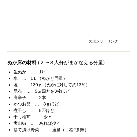
スポンサーリンク
ぬか床の材料
(２〜３人分がまかなえる分量)
生ぬか … 1㎏
水 … 1Ｌ（ぬかと同量）
塩 … 130ｇ（ぬかに対して約13％）
昆布 … 5㎝四方を3枚ほど
唐辛子 … 2本
かつお節 … 8ｇほど
煮干し … 5匹ほど
干し椎茸 … 少々
実山椒 … あれば少々
捨て漬け野菜 … 適量（工程2参照）