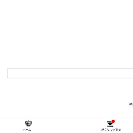
Una
ホーム
献立/レシピ特集