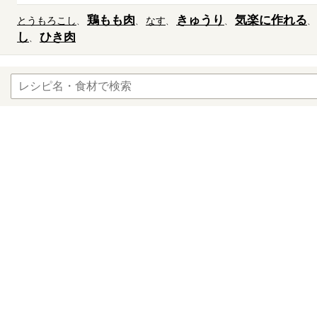
鶏もも肉
きゅうり
気楽に作れる
とうもろこし
なす
し
ひき肉