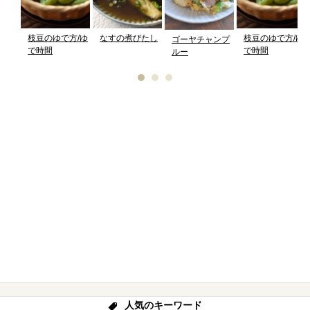
枝豆のゆで方/ゆ
なすの煮びたし
枝豆のゆで方/ゆ
ゴーヤチャンプ
で時間
で時間
ルー
人気のキーワード