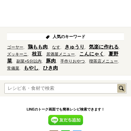
人気のキーワード
鶏もも肉
きゅうり
気楽に作れる
ゴーヤー
なす
枝豆
こんにゃく
夏野
ズッキーニ
居酒屋メニュー
菜
豚肉
副菜×5分以内
手作りおやつ
喫茶店メニュー
もやし
ひき肉
常備菜
LINEのトーク画面でも簡単レシピ検索できます！