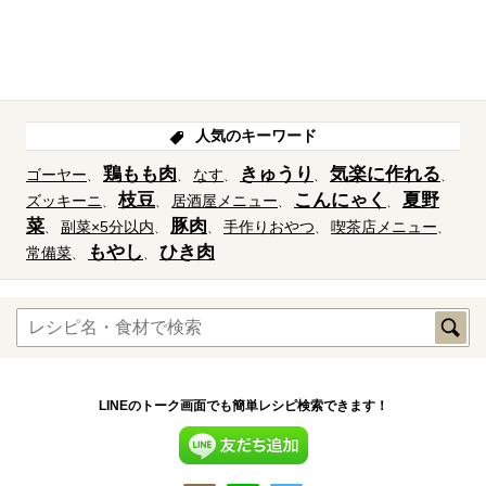
人気のキーワード
鶏もも肉
きゅうり
気楽に作れる
ゴーヤー
なす
枝豆
こんにゃく
夏野
ズッキーニ
居酒屋メニュー
菜
豚肉
副菜×5分以内
手作りおやつ
喫茶店メニュー
もやし
ひき肉
常備菜
LINEのトーク画面でも簡単レシピ検索できます！