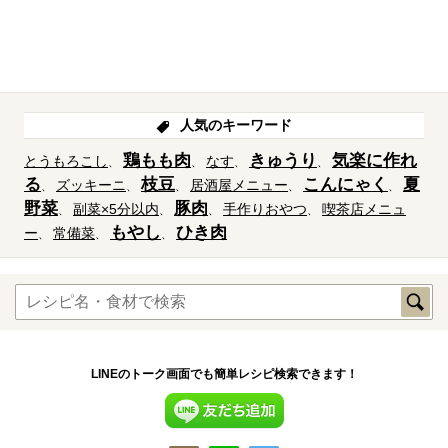
人気のキーワード
鶏もも肉
きゅうり
気楽に作れ
とうもろこし
なす
る
枝豆
こんにゃく
夏
ズッキーニ
居酒屋メニュー
野菜
豚肉
副菜×5分以内
手作りおやつ
喫茶店メニュ
もやし
ひき肉
ー
常備菜
LINEのトーク画面でも簡単レシピ検索できます！