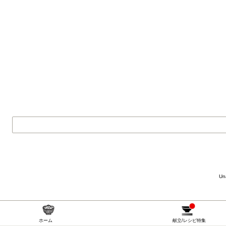
Una
ホーム
献立/レシピ特集