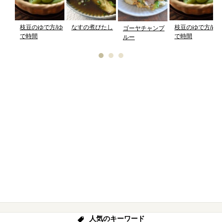
枝豆のゆで方/ゆ
なすの煮びたし
枝豆のゆで方/ゆ
ゴーヤチャンプ
で時間
で時間
ルー
人気のキーワード