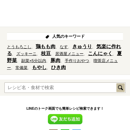
人気のキーワード
鶏もも肉
きゅうり
気楽に作れ
とうもろこし
なす
る
枝豆
こんにゃく
夏
ズッキーニ
居酒屋メニュー
野菜
豚肉
副菜×5分以内
手作りおやつ
喫茶店メニュ
もやし
ひき肉
ー
常備菜
LINEのトーク画面でも簡単レシピ検索できます！