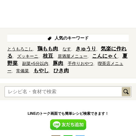
人気のキーワード
鶏もも肉
きゅうり
気楽に作れ
とうもろこし
なす
る
枝豆
こんにゃく
夏
ズッキーニ
居酒屋メニュー
野菜
豚肉
副菜×5分以内
手作りおやつ
喫茶店メニュ
もやし
ひき肉
ー
常備菜
LINEのトーク画面でも簡単レシピ検索できます！