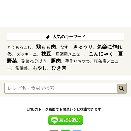
人気のキーワード
鶏もも肉
きゅうり
気楽に作れ
とうもろこし
なす
る
枝豆
こんにゃく
夏
ズッキーニ
居酒屋メニュー
野菜
豚肉
副菜×5分以内
手作りおやつ
喫茶店メニュ
もやし
ひき肉
ー
常備菜
LINEのトーク画面でも簡単レシピ検索できます！