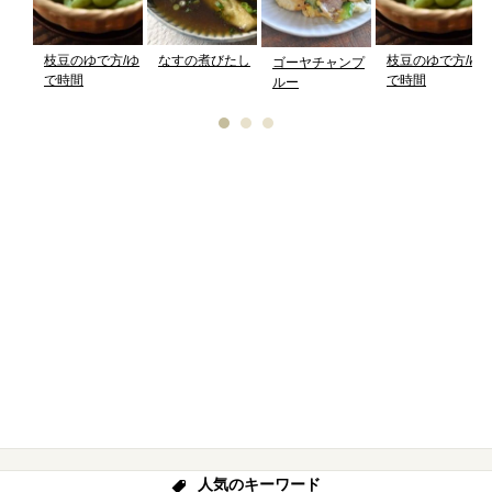
枝豆のゆで方/ゆ
なすの煮びたし
枝豆のゆで方/ゆ
ゴーヤチャンプ
で時間
で時間
ルー
人気のキーワード