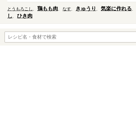
鶏もも肉
きゅうり
気楽に作れる
とうもろこし
なす
し
ひき肉