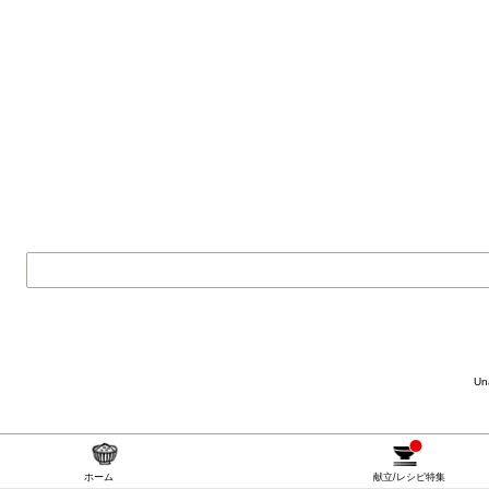
Una
ホーム
献立/レシピ特集