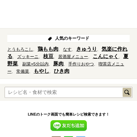
人気のキーワード
鶏もも肉
きゅうり
気楽に作れ
とうもろこし
なす
る
枝豆
こんにゃく
夏
ズッキーニ
居酒屋メニュー
野菜
豚肉
副菜×5分以内
手作りおやつ
喫茶店メニュ
もやし
ひき肉
ー
常備菜
LINEのトーク画面でも簡単レシピ検索できます！