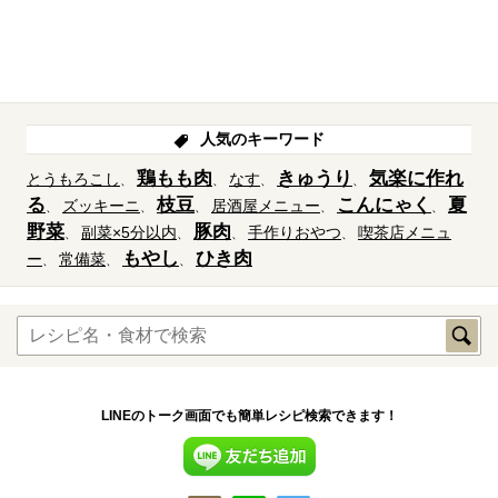
人気のキーワード
鶏もも肉
きゅうり
気楽に作れ
とうもろこし
なす
る
枝豆
こんにゃく
夏
ズッキーニ
居酒屋メニュー
野菜
豚肉
副菜×5分以内
手作りおやつ
喫茶店メニュ
もやし
ひき肉
ー
常備菜
LINEのトーク画面でも簡単レシピ検索できます！