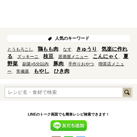
人気のキーワード
鶏もも肉
きゅうり
気楽に作れ
とうもろこし
なす
る
枝豆
こんにゃく
夏
ズッキーニ
居酒屋メニュー
野菜
豚肉
副菜×5分以内
手作りおやつ
喫茶店メニュ
もやし
ひき肉
ー
常備菜
LINEのトーク画面でも簡単レシピ検索できます！