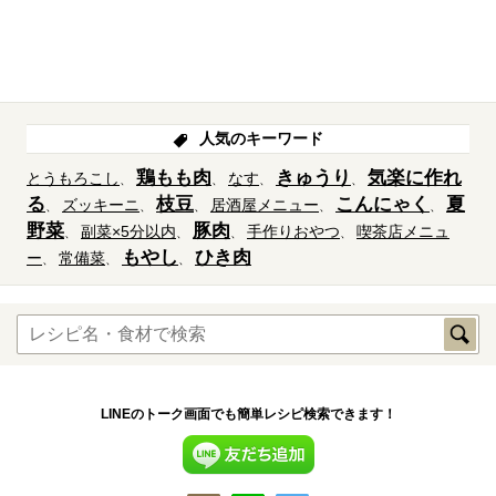
人気のキーワード
鶏もも肉
きゅうり
気楽に作れ
とうもろこし
なす
る
枝豆
こんにゃく
夏
ズッキーニ
居酒屋メニュー
野菜
豚肉
副菜×5分以内
手作りおやつ
喫茶店メニュ
もやし
ひき肉
ー
常備菜
LINEのトーク画面でも簡単レシピ検索できます！