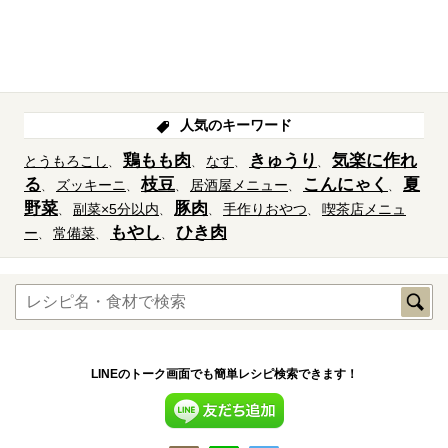
人気のキーワード
鶏もも肉
きゅうり
気楽に作れ
とうもろこし
なす
る
枝豆
こんにゃく
夏
ズッキーニ
居酒屋メニュー
野菜
豚肉
副菜×5分以内
手作りおやつ
喫茶店メニュ
もやし
ひき肉
ー
常備菜
LINEのトーク画面でも簡単レシピ検索できます！