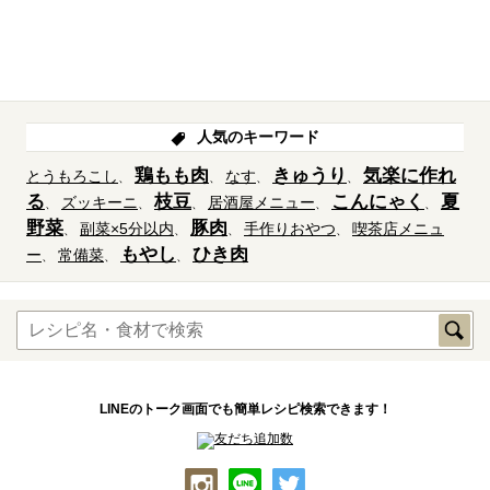
人気のキーワード
鶏もも肉
きゅうり
気楽に作れ
とうもろこし
なす
る
枝豆
こんにゃく
夏
ズッキーニ
居酒屋メニュー
野菜
豚肉
副菜×5分以内
手作りおやつ
喫茶店メニュ
もやし
ひき肉
ー
常備菜
LINEのトーク画面でも簡単レシピ検索できます！