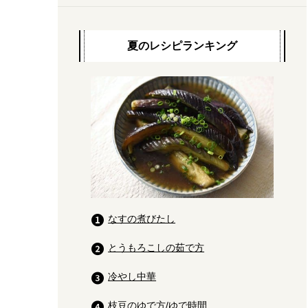
夏のレシピランキング
なすの煮びたし
とうもろこしの茹で方
冷やし中華
枝豆のゆで方/ゆで時間