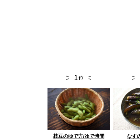
枝豆のゆで方/ゆで時間
なす