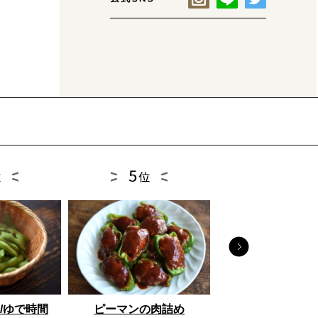
とうもろこし
/ゆで時間
ピーマンの肉詰め