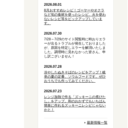
2026.08.01
8月おすすめレシピ！ゴーヤーやオクラ
など旬の食材を使ったレシピ、火を使わ
ないレシピ等をピックアップしていま
す。
2026.07.30
7/28～7/29のサイト閲覧時に時おりエラ
ーが出るトラブルが発生しておりました
が、原因を特定しエラーを解消いたしま
した。調理時に見れなかった皆さん、申
し訳ございません！
2026.07.28
冷やしたぬきそばのレシピをアップ！岐
阜の夏の定番、ソウルフードです。ぜひ
おうちでも作ってみてください。
2026.07.23
レンジ加熱で作る「ズッキーニの煮びた
し」をアップ。和のおかずでもいちばん
簡単に作れるズッキーニレシピじゃない
かと！
最新情報一覧