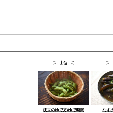
枝豆のゆで方/ゆで時間
なす