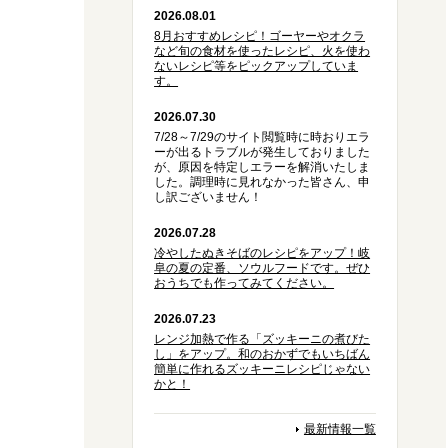
2026.08.01
8月おすすめレシピ！ゴーヤーやオクラ
など旬の食材を使ったレシピ、火を使わ
ないレシピ等をピックアップしていま
す。
2026.07.30
7/28～7/29のサイト閲覧時に時おりエラ
ーが出るトラブルが発生しておりました
が、原因を特定しエラーを解消いたしま
した。調理時に見れなかった皆さん、申
し訳ございません！
2026.07.28
冷やしたぬきそばのレシピをアップ！岐
阜の夏の定番、ソウルフードです。ぜひ
おうちでも作ってみてください。
2026.07.23
レンジ加熱で作る「ズッキーニの煮びた
し」をアップ。和のおかずでもいちばん
簡単に作れるズッキーニレシピじゃない
かと！
最新情報一覧