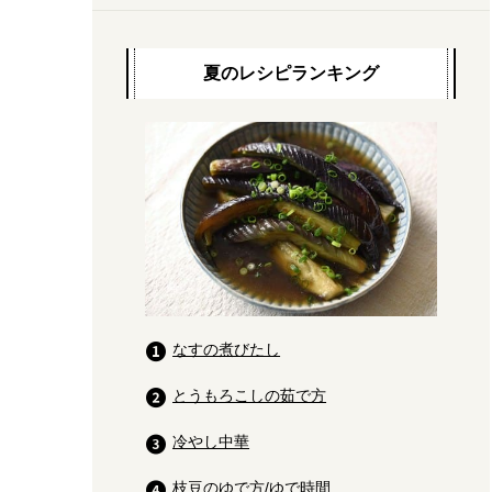
夏のレシピランキング
なすの煮びたし
とうもろこしの茹で方
冷やし中華
枝豆のゆで方/ゆで時間