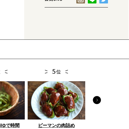
とうもろこし
/ゆで時間
ピーマンの肉詰め