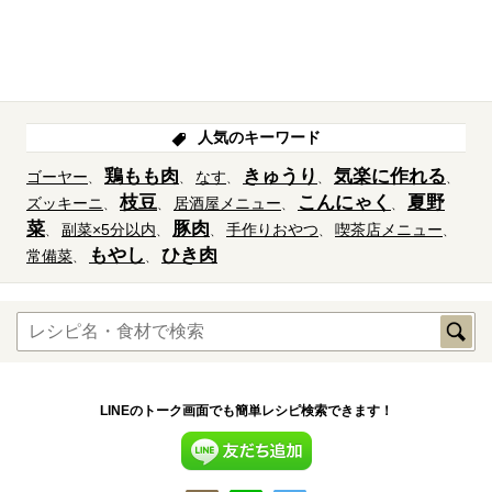
人気のキーワード
鶏もも肉
きゅうり
気楽に作れる
ゴーヤー
なす
枝豆
こんにゃく
夏野
ズッキーニ
居酒屋メニュー
菜
豚肉
副菜×5分以内
手作りおやつ
喫茶店メニュー
もやし
ひき肉
常備菜
LINEのトーク画面でも簡単レシピ検索できます！