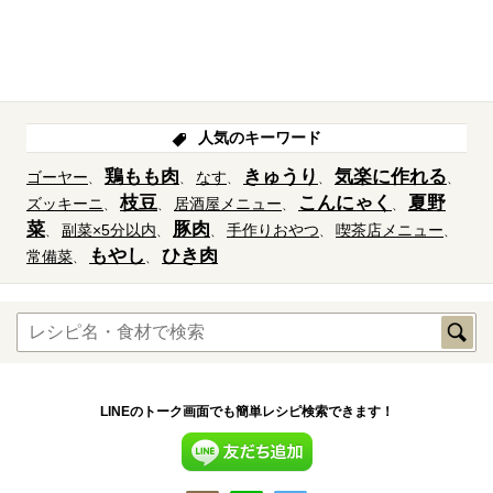
人気のキーワード
鶏もも肉
きゅうり
気楽に作れる
ゴーヤー
なす
枝豆
こんにゃく
夏野
ズッキーニ
居酒屋メニュー
菜
豚肉
副菜×5分以内
手作りおやつ
喫茶店メニュー
もやし
ひき肉
常備菜
LINEのトーク画面でも簡単レシピ検索できます！