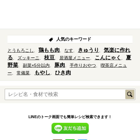
人気のキーワード
鶏もも肉
きゅうり
気楽に作れ
とうもろこし
なす
る
枝豆
こんにゃく
夏
ズッキーニ
居酒屋メニュー
野菜
豚肉
副菜×5分以内
手作りおやつ
喫茶店メニュ
もやし
ひき肉
ー
常備菜
LINEのトーク画面でも簡単レシピ検索できます！