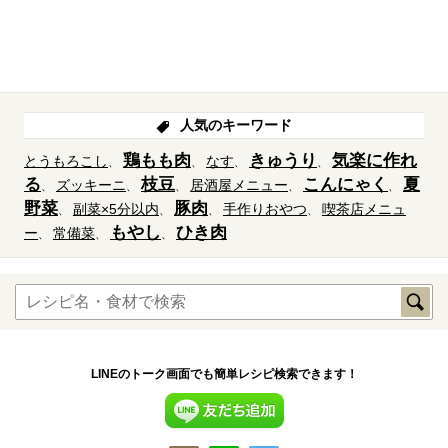
人気のキーワード
鶏もも肉
きゅうり
気楽に作れ
とうもろこし
なす
る
枝豆
こんにゃく
夏
ズッキーニ
居酒屋メニュー
野菜
豚肉
副菜×5分以内
手作りおやつ
喫茶店メニュ
もやし
ひき肉
ー
常備菜
LINEのトーク画面でも簡単レシピ検索できます！