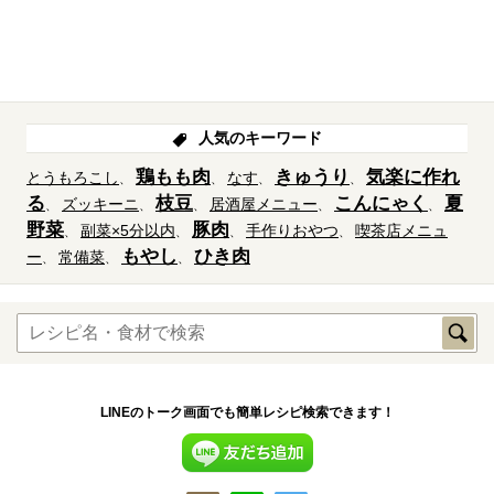
人気のキーワード
鶏もも肉
きゅうり
気楽に作れ
とうもろこし
なす
る
枝豆
こんにゃく
夏
ズッキーニ
居酒屋メニュー
野菜
豚肉
副菜×5分以内
手作りおやつ
喫茶店メニュ
もやし
ひき肉
ー
常備菜
LINEのトーク画面でも簡単レシピ検索できます！