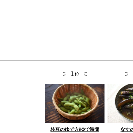
枝豆のゆで方/ゆで時間
なす