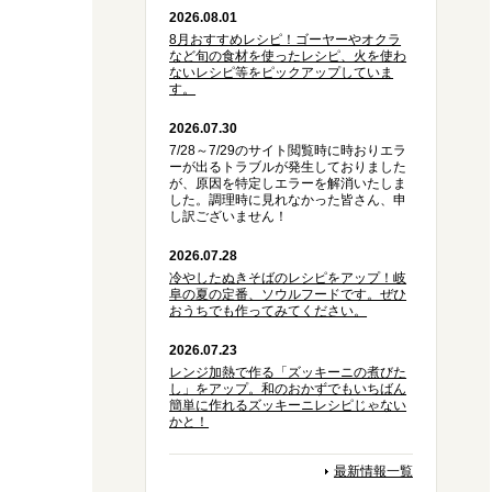
2026.08.01
8月おすすめレシピ！ゴーヤーやオクラ
など旬の食材を使ったレシピ、火を使わ
ないレシピ等をピックアップしていま
す。
2026.07.30
7/28～7/29のサイト閲覧時に時おりエラ
ーが出るトラブルが発生しておりました
が、原因を特定しエラーを解消いたしま
した。調理時に見れなかった皆さん、申
し訳ございません！
2026.07.28
冷やしたぬきそばのレシピをアップ！岐
阜の夏の定番、ソウルフードです。ぜひ
おうちでも作ってみてください。
2026.07.23
レンジ加熱で作る「ズッキーニの煮びた
し」をアップ。和のおかずでもいちばん
簡単に作れるズッキーニレシピじゃない
かと！
最新情報一覧