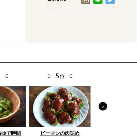
とうもろこし
/ゆで時間
ピーマンの肉詰め