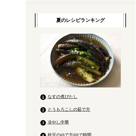
夏のレシピランキング
なすの煮びたし
とうもろこしの茹で方
冷やし中華
枝豆のゆで方/ゆで時間