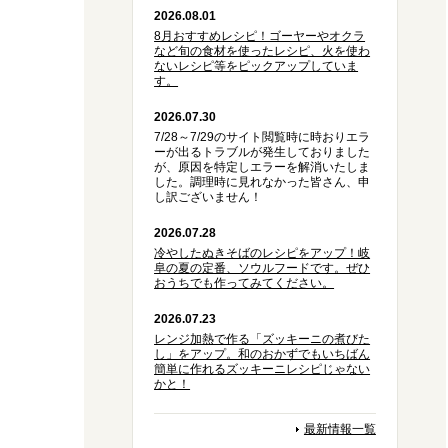
2026.08.01
8月おすすめレシピ！ゴーヤーやオクラ
など旬の食材を使ったレシピ、火を使わ
ないレシピ等をピックアップしていま
す。
2026.07.30
7/28～7/29のサイト閲覧時に時おりエラ
ーが出るトラブルが発生しておりました
が、原因を特定しエラーを解消いたしま
した。調理時に見れなかった皆さん、申
し訳ございません！
2026.07.28
冷やしたぬきそばのレシピをアップ！岐
阜の夏の定番、ソウルフードです。ぜひ
おうちでも作ってみてください。
2026.07.23
レンジ加熱で作る「ズッキーニの煮びた
し」をアップ。和のおかずでもいちばん
簡単に作れるズッキーニレシピじゃない
かと！
最新情報一覧