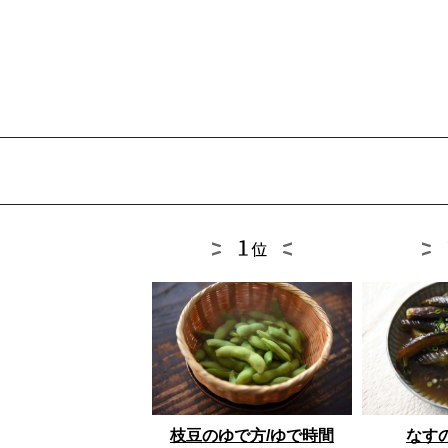
枝豆のゆで方/ゆで時間
なす