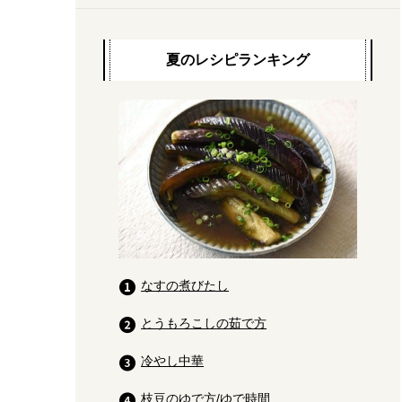
夏のレシピランキング
なすの煮びたし
とうもろこしの茹で方
冷やし中華
枝豆のゆで方/ゆで時間