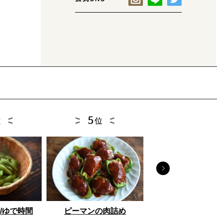
とうもろこし
/ゆで時間
ピーマンの肉詰め