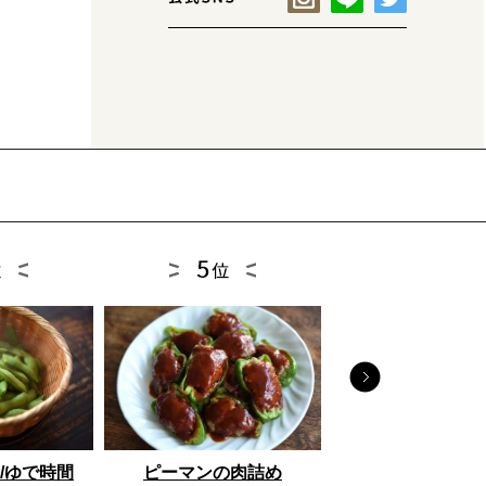
とうもろこし
/ゆで時間
ピーマンの肉詰め