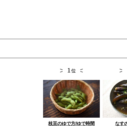
枝豆のゆで方/ゆで時間
なす