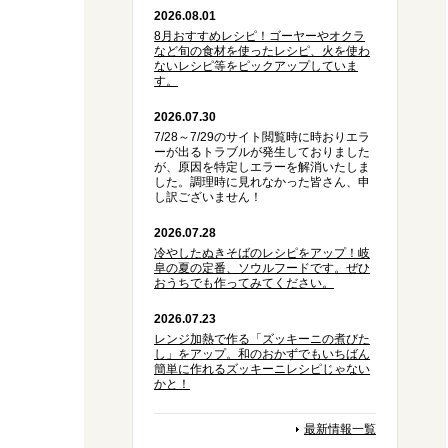
2026.08.01
8月おすすめレシピ！ゴーヤーやオクラ
など旬の食材を使ったレシピ、火を使わ
ないレシピ等をピックアップしていま
す。
2026.07.30
7/28～7/29のサイト閲覧時に時おりエラ
ーが出るトラブルが発生しておりました
が、原因を特定しエラーを解消いたしま
した。調理時に見れなかった皆さん、申
し訳ございません！
2026.07.28
冷やしたぬきそばのレシピをアップ！岐
阜の夏の定番、ソウルフードです。ぜひ
おうちでも作ってみてください。
2026.07.23
レンジ加熱で作る「ズッキーニの煮びた
し」をアップ。和のおかずでもいちばん
簡単に作れるズッキーニレシピじゃない
かと！
最新情報一覧