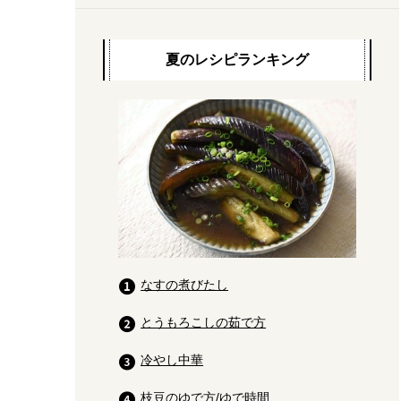
夏のレシピランキング
なすの煮びたし
とうもろこしの茹で方
冷やし中華
枝豆のゆで方/ゆで時間