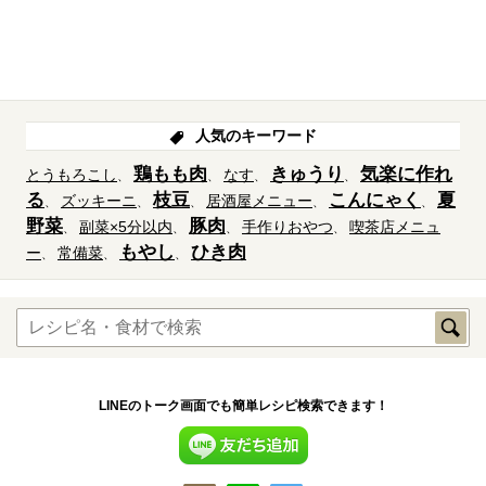
人気のキーワード
鶏もも肉
きゅうり
気楽に作れ
とうもろこし
なす
る
枝豆
こんにゃく
夏
ズッキーニ
居酒屋メニュー
野菜
豚肉
副菜×5分以内
手作りおやつ
喫茶店メニュ
もやし
ひき肉
ー
常備菜
LINEのトーク画面でも簡単レシピ検索できます！