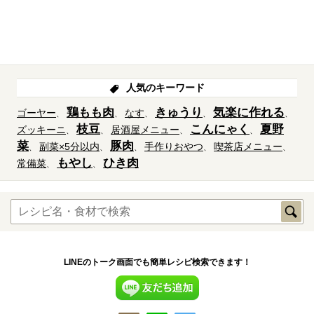
人気のキーワード
鶏もも肉
きゅうり
気楽に作れる
ゴーヤー
なす
枝豆
こんにゃく
夏野
ズッキーニ
居酒屋メニュー
菜
豚肉
副菜×5分以内
手作りおやつ
喫茶店メニュー
もやし
ひき肉
常備菜
LINEのトーク画面でも簡単レシピ検索できます！