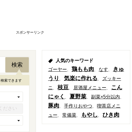
スポンサーリンク
人気のキーワード
鶏もも肉
きゅ
ゴーヤー
なす
うり
気楽に作れる
ズッキー
も検索できます
枝豆
こん
ニ
居酒屋メニュー
にゃく
夏野菜
副菜×5分以内
豚肉
手作りおやつ
喫茶店メニ
もやし
ひき肉
ュー
常備菜