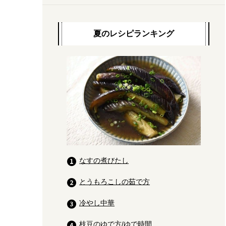
夏のレシピランキング
なすの煮びたし
とうもろこしの茹で方
冷やし中華
枝豆のゆで方/ゆで時間