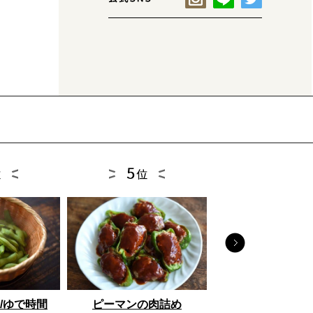
とうもろこし
/ゆで時間
ピーマンの肉詰め