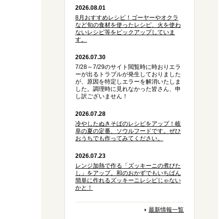
2026.08.01
8月おすすめレシピ！ゴーヤーやオクラ
など旬の食材を使ったレシピ、火を使わ
ないレシピ等をピックアップしていま
す。
2026.07.30
7/28～7/29のサイト閲覧時に時おりエラ
ーが出るトラブルが発生しておりました
が、原因を特定しエラーを解消いたしま
した。調理時に見れなかった皆さん、申
し訳ございません！
2026.07.28
冷やしたぬきそばのレシピをアップ！岐
阜の夏の定番、ソウルフードです。ぜひ
おうちでも作ってみてください。
2026.07.23
レンジ加熱で作る「ズッキーニの煮びた
し」をアップ。和のおかずでもいちばん
簡単に作れるズッキーニレシピじゃない
かと！
最新情報一覧