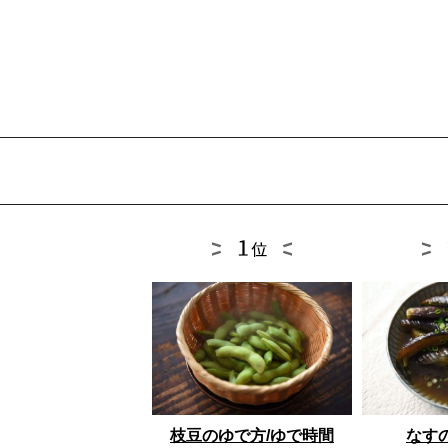
枝豆のゆで方/ゆで時間
なす