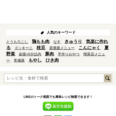
人気のキーワード
鶏もも肉
きゅうり
気楽に作れ
とうもろこし
なす
る
枝豆
こんにゃく
夏
ズッキーニ
居酒屋メニュー
野菜
豚肉
副菜×5分以内
手作りおやつ
喫茶店メニュ
もやし
ひき肉
ー
常備菜
LINEのトーク画面でも簡単レシピ検索できます！