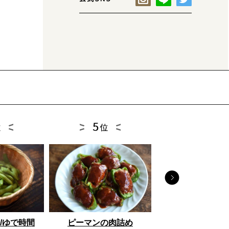
とうもろこし
/ゆで時間
ピーマンの肉詰め